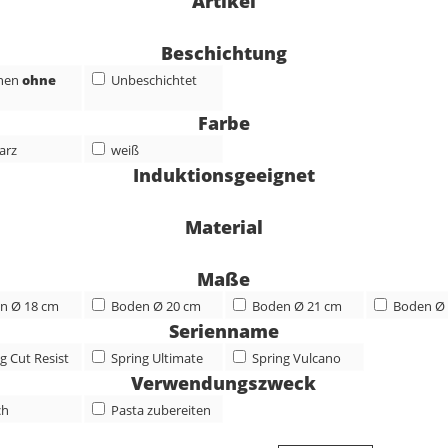
Artikel
Beschichtung
nen
ohne
Unbeschichtet
Farbe
arz
weiß
Induktionsgeeignet
Material
Maße
n Ø 18 cm
Boden Ø 20 cm
Boden Ø 21 cm
Boden Ø
Serienname
g Cut Resist
Spring Ultimate
Spring Vulcano
Verwendungszweck
ch
Pasta zubereiten