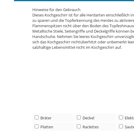
Sicherheitshinweise zu diesem Produkt
Hinweise für den Gebrauch
Dieses Kochgeschirr ist für alle Herdarten einschließlic
zu sparen und die Topferkennung des Herdes zu aktivieren
Flammenspitzen nicht über den Boden des Topfeshinausre
Metallische Stiele, Seitengriffe und Deckelgriffe könne
Handschuhe. Nehmen Sie leeres Kochgeschirr unverzüglic
sich das Kochgeschirr nichtüberhitzt oder unbemerkt leer
salzhaltige Lebensmittel nicht im Kochgeschirr auf.
Bräter
Deckel
Elek
Platten
Raclettes
Saut