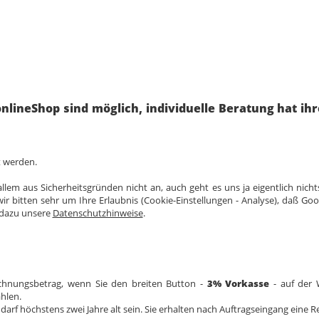
nlineShop sind möglich, individuelle Beratung hat ih
t werden.
lem aus Sicherheitsgründen nicht an, auch geht es uns ja eigentlich nicht
ir bitten sehr um Ihre Erlaubnis (Cookie-Einstellungen - Analyse), daß Go
e dazu unsere
Datenschutzhinweise
.
chnungsbetrag, wenn Sie den breiten Button -
3% Vorkasse
- auf der 
hlen.
darf höchstens zwei Jahre alt sein. Sie erhalten nach Auftragseingang eine