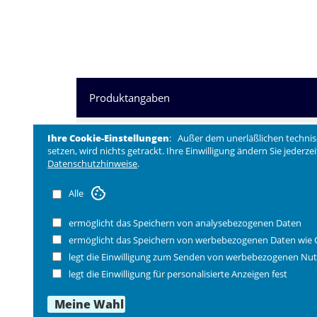
Produktangaben
Serie Chalet aus der Spring Ceramic Line 
Ihre Cookie-Einstellungen
: Außer dem unerläßlichen technis
Feuerfest, auch auf dem Grill oder direkt 
setzen, wird nichts getrackt. Ihre Einwilligung ändern Sie jederz
Datenschutzhinweise
.
Maße:
Alle
Ø 20 cm, Ø Boden 16,5 cm, 9 cm hoch ( mit
ermöglicht das Speichern von analysebezogenen Daten
ermöglicht das Speichern von werbebezogenen Daten wie 
FAQ Antworten auf häufige Fragen
legt die Einwilligung zum Senden von werbebezogenen Nut
legt die Einwilligung für personalisierte Anzeigen fest
Bestellnummer 3780015120 , Auslaufartikel