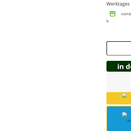
Werktages
Spring Töpfe
vorrät
h
in 