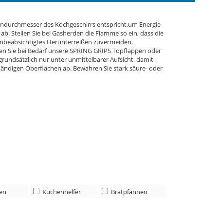
odendurchmesser des Kochgeschirrs entspricht,um Energie
b. Stellen Sie bei Gasherden die Flamme so ein, dass die
unbeabsichtigtes Herunterreißen zuvermeiden.
den Sie bei Bedarf unsere SPRING GRIPS Topflappen oder
undsätzlich nur unter unmittelbarer Aufsicht, damit
tändigen Oberflächen ab. Bewahren Sie stark säure- oder
len
Küchenhelfer
Bratpfannen