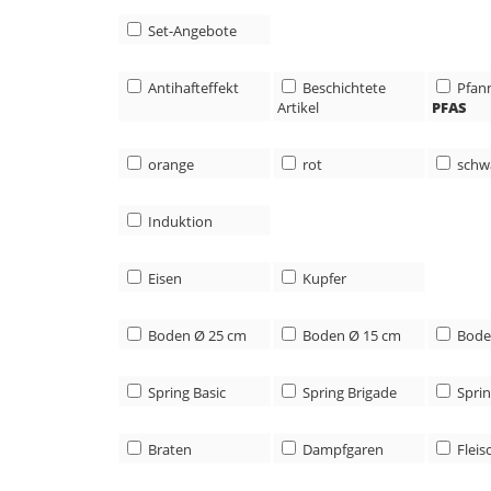
Set-Angebote
Antihafteffekt
Beschichtete
Pfan
Artikel
PFAS
orange
rot
schw
Induktion
Eisen
Kupfer
Boden Ø 25 cm
Boden Ø 15 cm
Bode
Spring Basic
Spring Brigade
Sprin
Braten
Dampfgaren
Fleis