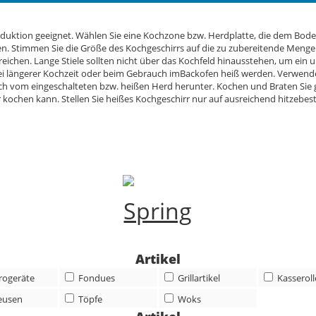
h Induktion geeignet. Wählen Sie eine Kochzone bzw. Herdplatte, die dem B
. Stimmen Sie die Größe des Kochgeschirrs auf die zu zubereitende Menge a
ichen. Lange Stiele sollten nicht über das Kochfeld hinausstehen, um ein 
n bei längerer Kochzeit oder beim Gebrauch imBackofen heiß werden. Verwen
h vom eingeschalteten bzw. heißen Herd herunter. Kochen und Braten Sie gr
 kochen kann. Stellen Sie heißes Kochgeschirr nur auf ausreichend hitzebes
Artikel
trogeräte
Fondues
Grillartikel
Kasserol
eusen
Töpfe
Woks