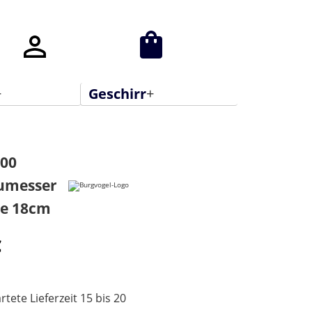
+
Geschirr
+
E Gläser
Alessi Gläser
000
her
iittala Gläser
umesser
tgläser
Riedel Gläser
le 18cm
ngläser
Theresienthal
€
Gläser
rtete Lieferzeit 15 bis 20