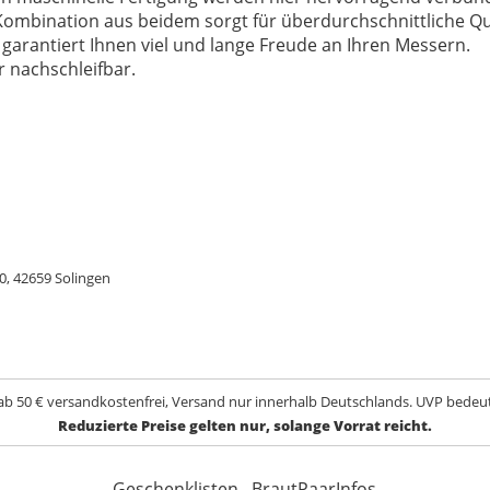
ombination aus beidem sorgt für überdurchschnittliche Qua
arantiert Ihnen viel und lange Freude an Ihren Messern.
r nachschleifbar.
0, 42659 Solingen
ab 50 € versandkostenfrei, Versand nur innerhalb Deutschlands. UVP bedeut
Reduzierte Preise gelten nur, solange Vorrat reicht.
Geschenklisten
BrautPaarInfos