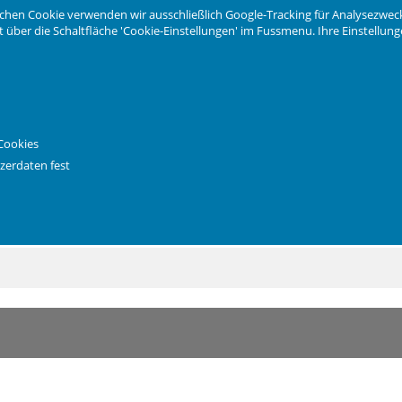
chen Cookie verwenden wir ausschließlich Google-Tracking für Analysezwec
eit über die Schaltfläche 'Cookie-Einstellungen' im Fussmenu. Ihre Einstellu
 Chrom-Molybdänstahl X 50 CrMo gestanzt.
Cookies
ften des Schneidgutes verhindern.
zerdaten fest
höhe 5 cm.