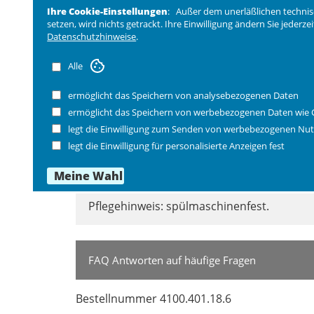
Ihre Cookie-Einstellungen
: Außer dem unerläßlichen technis
setzen, wird nichts getrackt. Ihre Einwilligung ändern Sie jederz
Datenschutzhinweise
.
Produktangaben
Alle
ermöglicht das Speichern von analysebezogenen Daten
japanische Messerform aus hochwertigem
Ergonomisch angenehmer Griff aus POM.
ermöglicht das Speichern von werbebezogenen Daten wie 
Die Kullen (Vertiefungen) sollen das Anha
legt die Einwilligung zum Senden von werbebezogenen Nut
legt die Einwilligung für personalisierte Anzeigen fest
Maße:
Länge 30 cm, Klingenlänge 18 cm, Klingen
Pflegehinweis: spülmaschinenfest.
FAQ Antworten auf häufige Fragen
Bestellnummer 4100.401.18.6