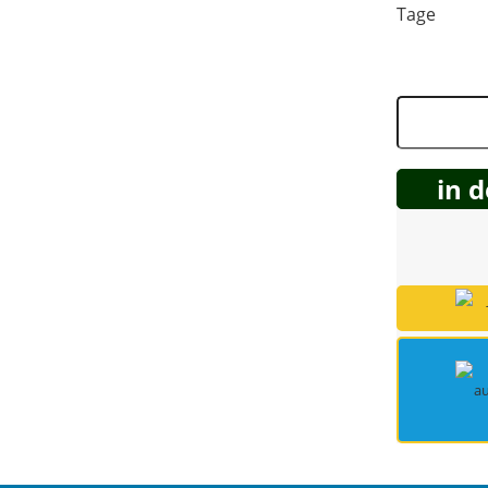
Tage
Spring Töpfe
in 